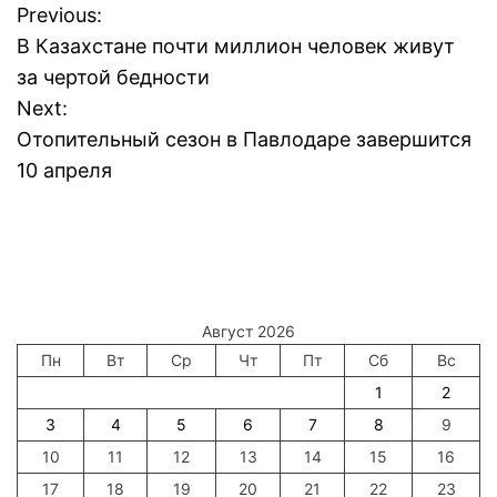
Previous:
Н
В Казахстане почти миллион человек живут
а
за чертой бедности
Next:
в
Отопительный сезон в Павлодаре завершится
и
10 апреля
г
а
ц
Август 2026
и
Пн
Вт
Ср
Чт
Пт
Сб
Вс
1
2
я
3
4
5
6
7
8
9
п
10
11
12
13
14
15
16
17
18
19
20
21
22
23