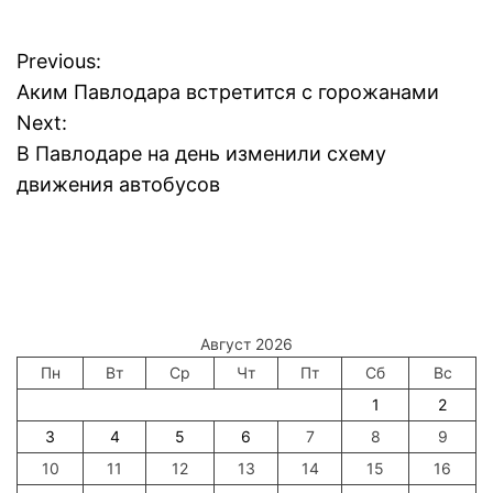
Previous:
Н
Аким Павлодара встретится с горожанами
а
Next:
В Павлодаре на день изменили схему
в
движения автобусов
и
г
а
Август 2026
ц
Пн
Вт
Ср
Чт
Пт
Сб
Вс
и
1
2
3
4
5
6
7
8
9
я
10
11
12
13
14
15
16