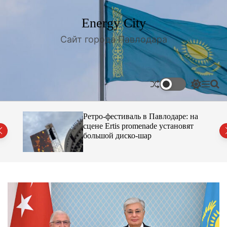
S
k
Energy City
i
p
Сайт города Павлодара
t
o
c
o
S
M
S
n
w
e
e
i
n
a
t
t
u
r
одара
Ретро-фестиваль в Павлодаре: на
e
c
c
сцене Ertis promenade установят
n
h
h
большой диско-шар
t
c
o
l
o
r
m
o
d
e